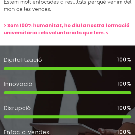
Estem molt enfocades a resultats perquè venim del
mon de les vendes.
> Som 100% humanitat, ho diu la nostra formació
universitària i els voluntariats que fem. <
100
%
Digitalització
100
%
Innovació
100
%
Disrupció
100
%
Enfoc a vendes