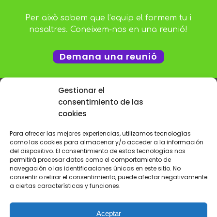
Per això sabem que l’equip el formem tu i
nosaltres. Coneixem-nos en una reunió!
Demana una reunió
Gestionar el
consentimiento de las
cookies
LIDERA EL CANVI!
Para ofrecer las mejores experiencias, utilizamos tecnologías
como las cookies para almacenar y/o acceder a la información
Et donem l'estratégia que necessites per a la
del dispositivo. El consentimiento de estas tecnologías nos
digitalització de les teves vendes a través del Digital
permitirá procesar datos como el comportamiento de
Selling
navegación o las identificaciones únicas en este sitio. No
consentir o retirar el consentimiento, puede afectar negativamente
a ciertas características y funciones.
Aceptar