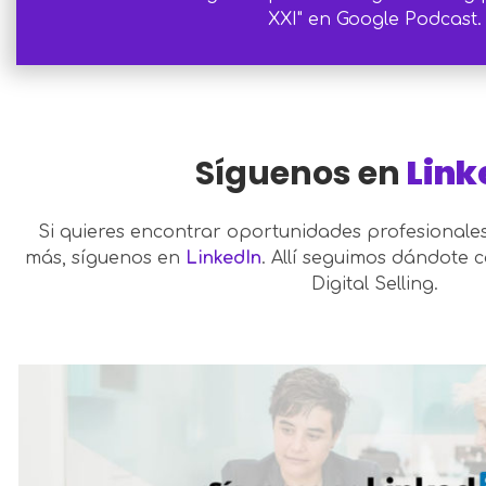
XXI" en Google Podcast.
Síguenos en
Link
Si quieres encontrar oportunidades profesionale
más, síguenos en
LinkedIn
. Allí seguimos dándote 
Digital Selling.