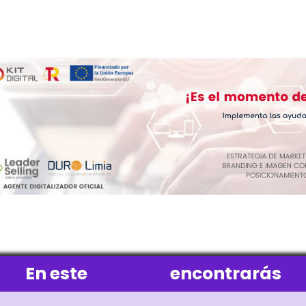
En este
podcast
encontrarás