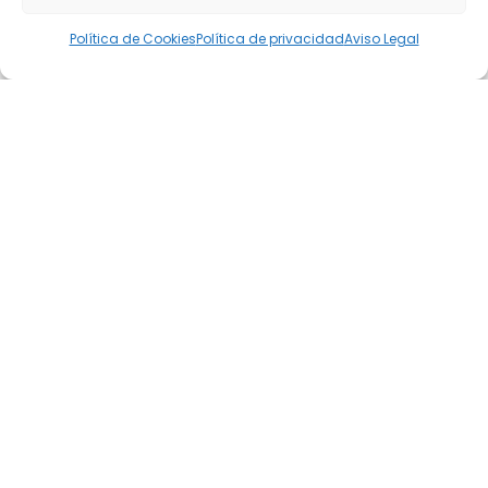
Política de Cookies
Política de privacidad
Aviso Legal
Únete a nuestra
comunidad
podcastera